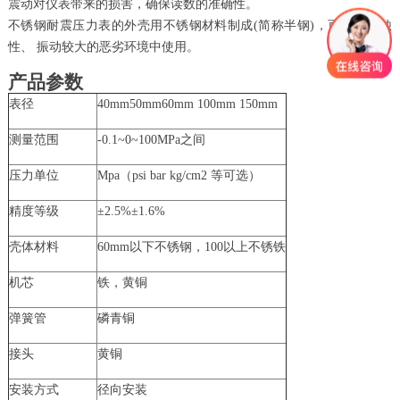
震动对仪表带来的损害，确保读数的准确性。
不锈钢耐震压力表的外壳用不锈钢材料制成(简称半钢)，可在有腐蚀
性、 振动较大的恶劣环境中使用。
产品参数
表径
40mm50mm60mm 100mm 150mm
测量范围
-0.1~0~100MPa之间
压力单位
Mpa（psi bar kg/cm2 等可选）
精度等级
±2.5%±1.6%
壳体材料
60mm以下不锈钢，100以上不锈铁
机芯
铁，黄铜
弹簧管
磷青铜
接头
黄铜
安装方式
径向安装