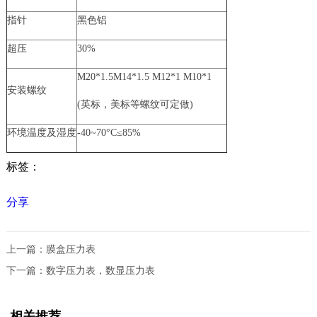
指针
黑色铝
超压
30%
M20*1.5M14*1.5 M12*1 M10*1
安装螺纹
(英标，美标等螺纹可定做)
环境温度及湿度
-40~70°C≤85%
标签：
分享
上一篇：
膜盒压力表
下一篇：
数字压力表，数显压力表
相关推荐