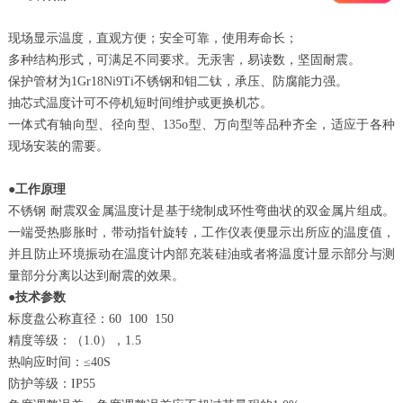
现场显示温度，直观方便；安全可靠，使用寿命长；
多种结构形式，可满足不同要求。无汞害，易读数，坚固耐震。
保护管材为1Gr18Ni9Ti不锈钢和钼二钛，承压、防腐能力强。
抽芯式温度计可不停机短时间维护或更换机芯。
一体式有轴向型、径向型、135o型、万向型等品种齐全，适应于各种
现场安装的需要。
●
工作原理
不锈钢 耐震双金属温度计是基于绕制成环性弯曲状的双金属片组成。
一端受热膨胀时，带动指针旋转，工作仪表便显示出所应的温度值，
并且防止环境振动在温度计内部充装硅油或者将温度计显示部分与测
量部分分离以达到耐震的效果。
●
技术参数
标度盘公称直径：60 100 150
精度等级：（1.0），1.5
热响应时间：≤40S
防护等级：IP55