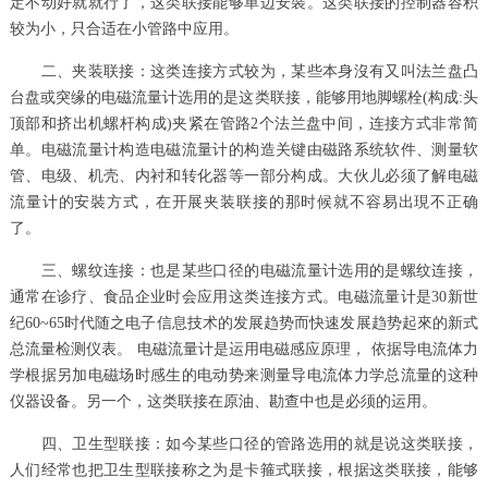
定不动好就就行了，这类联接能够单边安裝。这类联接的控制器容积
较为小，只合适在小管路中应用。
二、夹装联接：这类连接方式较为，某些本身沒有又叫法兰盘凸
台盘或突缘的电磁流量计选用的是这类联接，能够用地脚螺栓(构成:头
顶部和挤出机螺杆构成)夹紧在管路2个法兰盘中间，连接方式非常简
单。电磁流量计构造电磁流量计的构造关键由磁路系统软件、测量软
管、电级、机壳、内衬和转化器等一部分构成。大伙儿必须了解电磁
流量计的安裝方式，在开展夹装联接的那时候就不容易出現不正确
了。
三、螺纹连接：也是某些口径的电磁流量计选用的是螺纹连接，
通常在诊疗、食品企业时会应用这类连接方式。电磁流量计是30新世
纪60~65时代随之电子信息技术的发展趋势而快速发展趋势起來的新式
总流量检测仪表。 电磁流量计是运用电磁感应原理， 依据导电流体力
学根据另加电磁场时感生的电动势来测量导电流体力学总流量的这种
仪器设备。另一个，这类联接在原油、勘查中也是必须的运用。
四、卫生型联接：如今某些口径的管路选用的就是说这类联接，
人们经常也把卫生型联接称之为是卡箍式联接，根据这类联接，能够