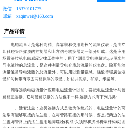
微信：15339101775
邮箱：xaqinwei@163.com
产品详情
电磁流量计是这种高精、高靠谱和使用期长的流量仪表，是由立
即触碰管路媒质的控制器和上方信号转换器两一部分组成。这是应用
场景法拉第电磁感应定律工作中的，用于*测量导电率超过5μs/厘米的
导电液體的总流量，是这种测量导电介质总流量的仪表盘。除开能够
测量通常导电液體的总流量外，可以用以测量强碱、强酸等强腐蚀液
體和匀称带有液固两相飘浮的液體，如钻井泥浆、矿浆、纸桨等。
顾客选购电磁流量计应用电磁流量计以前，要把电磁流量计与管
路相互连接。它与管路联接的方法也不一样,连接方式有下列几类:
一、活套法兰：这类连接方式是较为传统式的，电磁流量计的两
边常有能够联接的法兰盘，在与管路联接的那时候，要是把两边的法
兰盘与管路上的法兰盘用地脚螺栓(构成:头顶部和挤出机螺杆构成)固