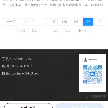
用户深有体会。就比如我们生活中常用的IC卡预付费水表一样，如果不经
过对比是无法真正了解它的价格和产品质量的差别是如此之大。下面小编
就为大家介绍一下IC卡预付费水表的价格和质量问题。
上一页
1
2
...
125
126
127
128
129
130
131
...
135
136
下一页
手机：15339101775
电话：029-84217893
邮箱：xaqinwei@163.com
扫一扫 微信咨询