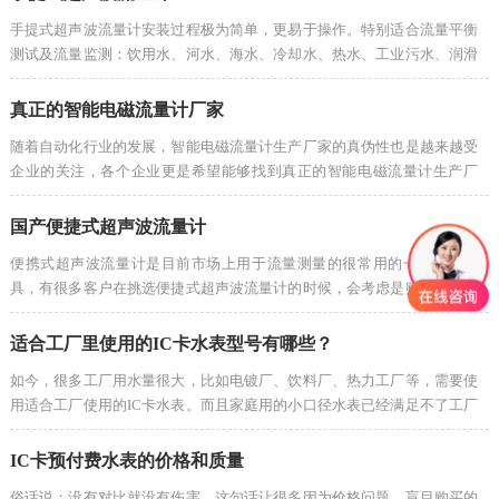
手提式超声波流量计安装过程极为简单，更易于操作。特别适合流量平衡
测试及流量监测：饮用水、河水、海水、冷却水、热水、工业污水、润滑
油、柴油、燃油、化工液体等。
真正的智能电磁流量计厂家
随着自动化行业的发展，智能电磁流量计生产厂家的真伪性也是越来越受
企业的关注，各个企业更是希望能够找到真正的智能电磁流量计生产厂
家。那么什么样的智能电磁流量计厂家才是真正的智能电磁流量计厂家
呢?
国产便捷式超声波流量计
便携式超声波流量计是目前市场上用于流量测量的很常用的一种测量工
具，有很多客户在挑选便捷式超声波流量计的时候，会考虑是购买进口超
声波流量计还是购买国产便捷式超声波流量计了?
适合工厂里使用的IC卡水表型号有哪些？
如今，很多工厂用水量很大，比如电镀厂、饮料厂、热力工厂等，需要使
用适合工厂使用的IC卡水表。而且家庭用的小口径水表已经满足不了工厂
使用，所以工厂使用的均在DN40以上，这样才能保证运作。当然有些小
工厂也是有用小口径的，以具体用水量而定。
IC卡预付费水表的价格和质量
俗话说：没有对比就没有伤害，这句话让很多因为价格问题，盲目购买的